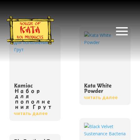
Kamiac
Kata White
Набор
Powder
для
читать далее
пополне
ния Грут
читать далее