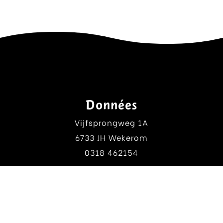
Données
Vijfsprongweg 1A
6733 JH Wekerom
0318 462154
Information
A.V. House of Kata
A.V. Arropack