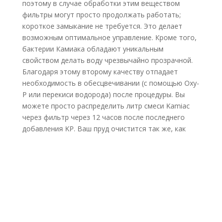
поэтому в случае обработки этим веществом
фильтры могут просто продолжать работать;
короткое замыкание не требуется. Это делает
возможным оптимальное управление. Кроме того,
бактерии Камиака обладают уникальным
свойством делать воду чрезвычайно прозрачной.
Благодаря этому второму качеству отпадает
необходимость в обесцвечивании (с помощью Oxy-
P или перекиси водорода) после процедуры. Вы
можете просто распределить литр смеси Kamiac
через фильтр через 12 часов после последнего
добавления KP. Ваш пруд очистится так же, как
если бы вы применили обесцвечивание. Если
объем вашего пруда превышает 40 000 литров,
повторите все еще раз.
Обратите внимание:
Во время лечения вы всегда должны держать под
рукой Oxy-P или перекись водорода на случай, если
вам понадобится сделать «аварийную остановку»!