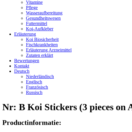
Vitamine
Pflege
Wasseraufbereitung
Gesundheitswesen
Futtermittel
Koi-Aufkleber
Erläuterung
Koi Biosicherheit
Fischkrankheiten
Erläuterung Arzneimittel
Zutaten erklärt
Bewertungen
Kontakt
Deutsch
Niederländisch
Englisch
Französisch
Russisch
Nr: B Koi Stickers (3 pieces on 
Productinformatie: