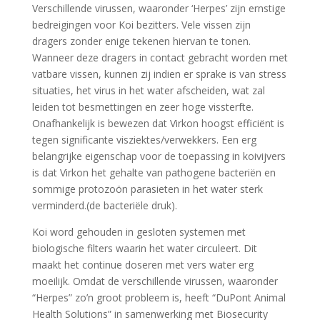
Verschillende virussen, waaronder ‘Herpes’ zijn ernstige
bedreigingen voor Koi bezitters. Vele vissen zijn
dragers zonder enige tekenen hiervan te tonen.
Wanneer deze dragers in contact gebracht worden met
vatbare vissen, kunnen zij indien er sprake is van stress
situaties, het virus in het water afscheiden, wat zal
leiden tot besmettingen en zeer hoge vissterfte.
Onafhankelijk is bewezen dat Virkon hoogst efficiënt is
tegen significante visziektes/verwekkers. Een erg
belangrijke eigenschap voor de toepassing in koivijvers
is dat Virkon het gehalte van pathogene bacteriën en
sommige protozoön parasieten in het water sterk
verminderd.(de bacteriële druk).
Koi word gehouden in gesloten systemen met
biologische filters waarin het water circuleert. Dit
maakt het continue doseren met vers water erg
moeilijk. Omdat de verschillende virussen, waaronder
“Herpes” zo’n groot probleem is, heeft “DuPont Animal
Health Solutions” in samenwerking met Biosecurity