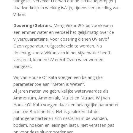
aangezet. Verzeker U ervan dat de circulatiepomp(en)
daadwerkelijk in werking is/zijn, tijdens verspreiding van
Virkon.
Dosering/Gebruik:
Meng Virkon® S bij voorkeur in
een emmer water en verdeel het gelijkmatig over de
vijver/quarantaine. Voor dosering dienen UV en/of
Ozon apparatuur uitgeschakeld te worden. Na
dosering, zodra Virkon zich in het vijverwater heeft
verspreid, kunnen UV en/of Ozon weer worden
aangezet.
Wij van House Of Kata voegen een belangrijke
parameter toe aan “Meten is Weten”.
Al jaren meten we gebruikelijke waterwaardes als
Ammonium, Ammoniak, Nitriet en Nitraat. Wij van
House Of Kata voegen daar een belangrijke parameter
aan toe Bacteriedruk. Het is gebleken dat de
pathogene bacteriën zich nestellen in de wanden,
bodem, hoeken en leidingen laat u niet verassen pas
op voor deze sluipmoordenaar.