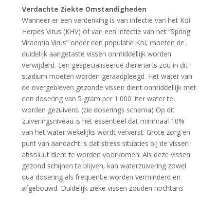
Verdachte Ziekte Omstandigheden
Wanneer er een verdenking is van infectie van het Koi
Herpes Virus (KHV) of van een infectie van het “Spring
Viraemia Virus” onder een populatie Koi, moeten de
duidelijk aangetaste vissen onmiddellijk worden
verwijderd. Een gespecialiseerde dierenarts zou in dit
stadium moeten worden geraadpleegd. Het water van
de overgebleven gezonde vissen dient onmiddellijk met
een dosering van 5 gram per 1.000 liter water te
worden gezuiverd. (zie doserings schema) Op dit
zuiveringsniveau is het essentieel dat minimaal 10%
van het water wekelijks wordt ververst. Grote zorg en
punt van aandacht is dat stress situaties bij de vissen
absoluut dient te worden voorkomen. Als deze vissen
gezond schijnen te blijven, kan waterzuivering zowel
qua dosering als frequentie worden verminderd en
afgebouwd. Duidelijk zieke vissen zouden nochtans
moeten worden verwijderd zoals hierboven
beschreven. DENK ERAAN dat Virkon geen vissen