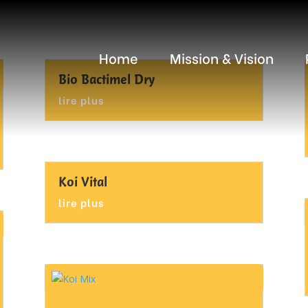
Home
Mission & Vision
Bio Bactimel Dry
lire plus
Koi Vital
lire plus