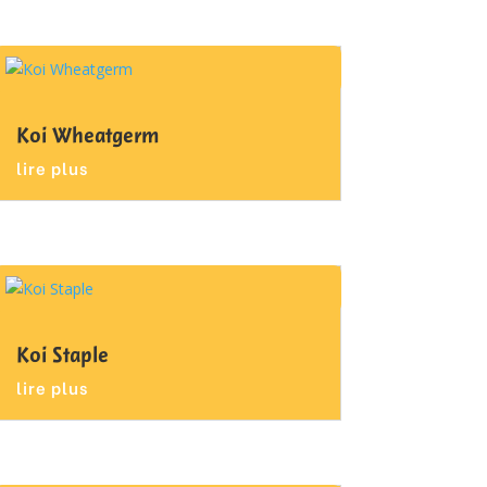
Koi Wheatgerm
lire plus
Koi Staple
lire plus