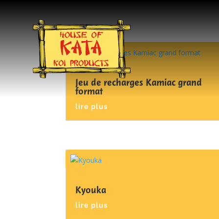
Jeu de recharges Kamiac grand
format
lire plus
Kyouka
lire plus