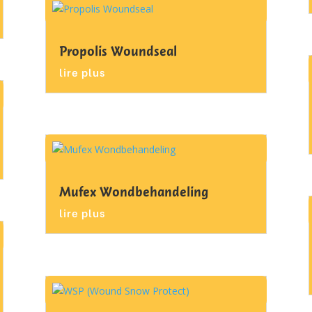
Propolis Woundseal
lire plus
Mufex Wondbehandeling
lire plus