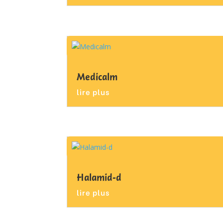
Medicalm
lire plus
Halamid-d
lire plus