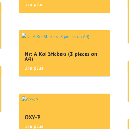
lire plus
Nr: A Koi Stickers (3 pieces on
A4)
lire plus
OXY-P
lire plus