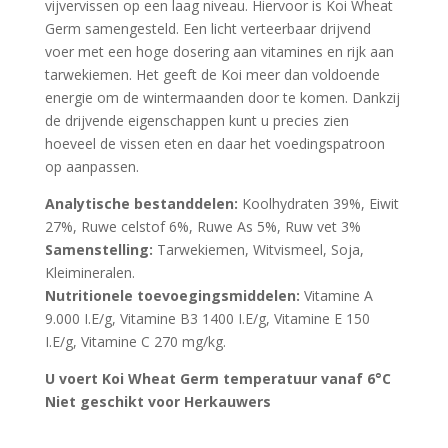
vijvervissen op een laag niveau. Hiervoor is Koi Wheat
Germ samengesteld. Een licht verteerbaar drijvend
voer met een hoge dosering aan vitamines en rijk aan
tarwekiemen. Het geeft de Koi meer dan voldoende
energie om de wintermaanden door te komen. Dankzij
de drijvende eigenschappen kunt u precies zien
hoeveel de vissen eten en daar het voedingspatroon
op aanpassen.
Analytische bestanddelen:
Koolhydraten 39%, Eiwit
27%, Ruwe celstof 6%, Ruwe As 5%, Ruw vet 3%
Samenstelling:
Tarwekiemen, Witvismeel, Soja,
Kleimineralen.
Nutritionele toevoegingsmiddelen:
Vitamine A
9.000 I.E/g, Vitamine B3 1400 I.E/g, Vitamine E 150
I.E/g, Vitamine C 270 mg/kg.
U voert Koi Wheat Germ temperatuur vanaf 6
°
C
Niet geschikt voor Herkauwers