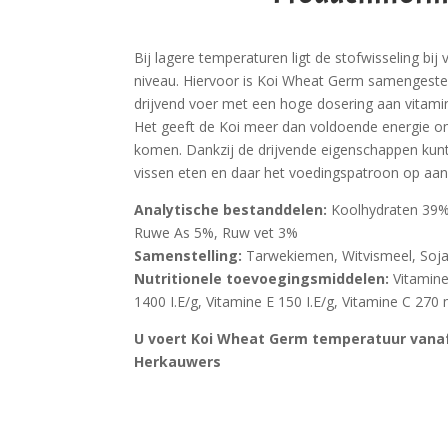
Bij lagere temperaturen ligt de stofwisseling bij 
niveau. Hiervoor is Koi Wheat Germ samengesteld
drijvend voer met een hoge dosering aan vitami
Het geeft de Koi meer dan voldoende energie 
komen. Dankzij de drijvende eigenschappen kunt
vissen eten en daar het voedingspatroon op aa
Analytische bestanddelen:
Koolhydraten 39%,
Ruwe As 5%, Ruw vet 3%
Samenstelling:
Tarwekiemen, Witvismeel, Soja,
Nutritionele toevoegingsmiddelen:
Vitamine
1400 I.E/g, Vitamine E 150 I.E/g, Vitamine C 270
U voert Koi Wheat Germ temperatuur vana
Herkauwers