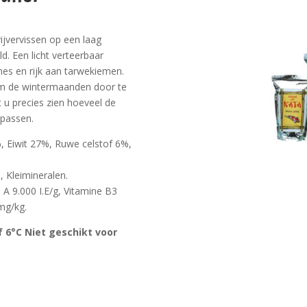
vijvervissen op een laag
. Een licht verteerbaar
nes en rijk aan tarwekiemen.
om de wintermaanden door te
 u precies zien hoeveel de
npassen.
 Eiwit 27%, Ruwe celstof 6%,
 Kleimineralen.
 A 9.000 I.E/g, Vitamine B3
 mg/kg.
f 6
°
C Niet geschikt voor