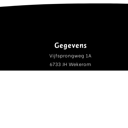
Gegevens
Vijfsprongweg 1A
6733 JH Wekerom
0318 462154
W