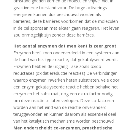
omstandigheden komen de moleculen vrijwel niet in
geactiveerde toestand voor. De hoge activerings
energieën kunnen dus beschouwd worden als
barrières, deze barrières voorkomen dat de moleculen
in de cel spontaan met elkaar gaan reageren. Het leven
zou onmogelijk zijn zonder deze barrières.
Het aantal enzymen dat men kent is zeer groot.
Enzymen heeft men onderverdeeld in een systeem aan
de hand van het type reactie, dat gekatalyseerd wordt.
Enzymen hebben de uitgang –ase zoals oxido-
reductases (oxidatiereductie reacties) De verbindingen
waarop enzymen inwerken heten substraten. Vele door
een enzym gekatalyseerde reactie hebben behalve het
enzym en het substraat, nog een extra factor nodig
om deze reactie te laten verlopen. Deze co-factoren
worden aan het eind van de reactie onveranderd
teruggevonden en kunnen daarom als essentieel deel
van het katalytisch mechanisme worden beschouwd.
Men onderscheidt co-enzymen, prosthetische