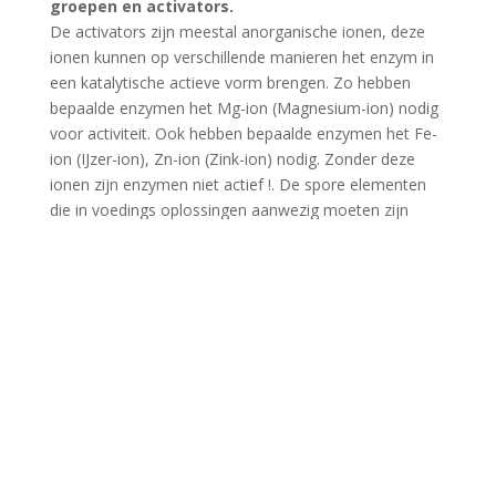
groepen en activators.
De activators zijn meestal anorganische ionen, deze
ionen kunnen op verschillende manieren het enzym in
een katalytische actieve vorm brengen. Zo hebben
bepaalde enzymen het Mg-ion (Magnesium-ion) nodig
voor activiteit. Ook hebben bepaalde enzymen het Fe-
ion (IJzer-ion), Zn-ion (Zink-ion) nodig. Zonder deze
ionen zijn enzymen niet actief !. De spore elementen
die in voedings oplossingen aanwezig moeten zijn
functioneren als activator bij bepaalde enzym reacties.
Co-enzymen en prosthetische groepen zijn co-factoren
met een ingewikkelder structuur. Vaak is een zelfde
basis structuur te onderkennen, namelijk die van een
nucleotide. Zij spelen een belangrijke rol in de energie
transformatie van de cel.