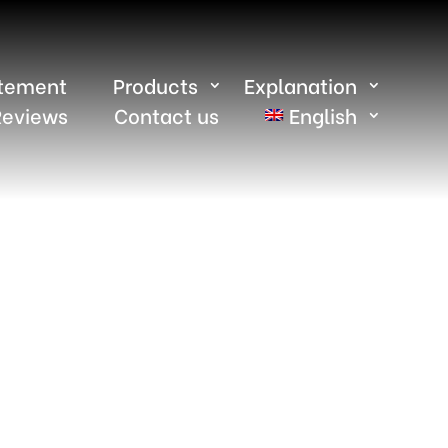
atement
Products
Explanation
Reviews
Contact us
English