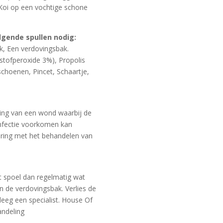
e Koi op een vochtige schone
gende spullen nodig:
k, Een verdovingsbak.
stofperoxide 3%), Propolis
choenen, Pincet, Schaartje,
ing van een wond waarbij de
nfectie voorkomen kan
aring met het behandelen van
ht spoel dan regelmatig wat
n de verdovingsbak. Verlies de
pleeg een specialist. House Of
andeling