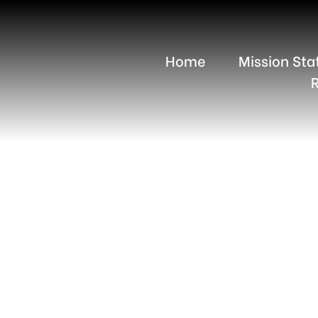
Home
Mission St