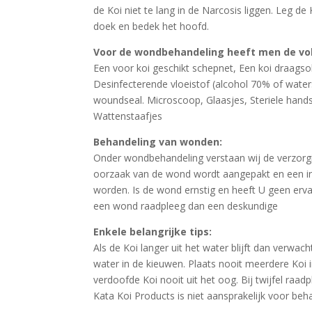
de Koi niet te lang in de Narcosis liggen. Leg d
doek en bedek het hoofd.
Voor de wondbehandeling heeft men de vol
Een voor koi geschikt schepnet, Een koi draagso
Desinfecterende vloeistof (alcohol 70% of water
woundseal. Microscoop, Glaasjes, Steriele hands
Wattenstaafjes
Behandeling van wonden:
Onder wondbehandeling verstaan wij de verzorg
oorzaak van de wond wordt aangepakt en een i
worden. Is de wond ernstig en heeft U geen erv
een wond raadpleeg dan een deskundige
Enkele belangrijke tips:
Als de Koi langer uit het water blijft dan verwac
water in de kieuwen. Plaats nooit meerdere Koi i
verdoofde Koi nooit uit het oog. Bij twijfel raad
Kata Koi Products is niet aansprakelijk voor beh