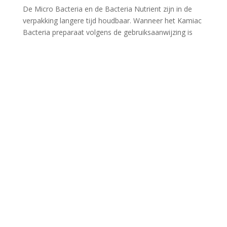
De Micro Bacteria en de Bacteria Nutrient zijn in de
verpakking langere tijd houdbaar. Wanneer het Kamiac
Bacteria preparaat volgens de gebruiksaanwijzing is
aangemaakt is het, in de bioreactor nog ongeveer
twee weken houdbaar. U dient de reactor wel
ingeschakeld te houden.
UVC/Ozon:
UVC-units kunnen aan blijven staan. De Kamiac
bacteriën die in het water zweven zijn redelijk bestand
tegen UVC. De enzymen kunnen door UV gedeeltelijk
worden beschadigd. Voor het toevoegen van het
Kamiac Bactaeria preparaat moet de ozonreactor
worden uitgeschakeld. Bij een ozoninstallaties met een
geintegreerde redoxmeter is na het toevoegen van de
Kamiac te zien dat de redoxpotentiaal langzaam stijgt
naar 230-280 mV. Dit proces duurt meestal tussen 12
en 24 uur. Na het bereiken van een stabiele waarde
tussen 230 en 280 mV kan de ozoninstallatie weer
worden aangeschakeld. Ozoninstallaties zonder