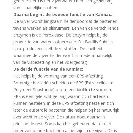
gedetecteerd is het vijverwater chemisch gezien vrij
van schadelijke stoffen.
Daarna begint de tweede functie van Kamiac:
De vijver wordt langzaam helder doordat de bacteriën
tevens werken als slibruimers. Een van de verschillende
enzymen is de Peroxidase. Dit enzym helpt bij de
productie van waterstofperoxide. De Bacillis Subtillis
sp.p. produceert zelf deze stoffen. De snelheid
waarmee de vijver helder wordt is mede afhankelijk
van de visbezetting en het voergedrag.
De derde functie van de Kamiac:
Het helpt bij de vorming van een EPS-afzetting.
Sommige bacteriën scheiden de EPS (Extra cellulaire
Polymeer Substantie) af om een biofilm te vormen.
EPS is een geleiachtige laag waarin zich bacteriën
kunnen nestelen. In deze EPS-afzetting nestelen zich
later de autotrofe bacteriën die helpen bij het natuurlijk
evenwicht in de vijver. De natuur doet daarna in
principe de rest. Soms kan het gebeuren dat er niet
meer voldoende bacteriën actief zijn in de vijver. Dit is