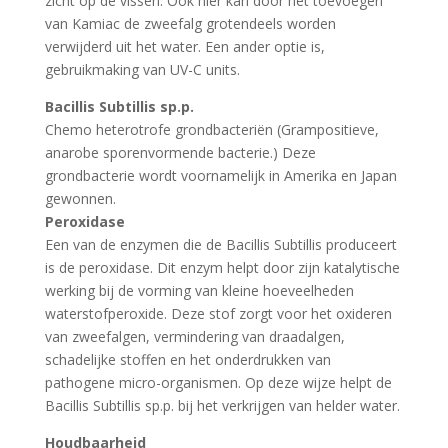
zicht op de vissen. Ook hier kan door het toevoegen
van Kamiac de zweefalg grotendeels worden
verwijderd uit het water. Een ander optie is,
gebruikmaking van UV-C units.
Bacillis Subtillis sp.p.
Chemo heterotrofe grondbacteriën (Grampositieve,
anarobe sporenvormende bacterie.) Deze
grondbacterie wordt voornamelijk in Amerika en Japan
gewonnen.
Peroxidase
Een van de enzymen die de Bacillis Subtillis produceert
is de peroxidase. Dit enzym helpt door zijn katalytische
werking bij de vorming van kleine hoeveelheden
waterstofperoxide. Deze stof zorgt voor het oxideren
van zweefalgen, vermindering van draadalgen,
schadelijke stoffen en het onderdrukken van
pathogene micro-organismen. Op deze wijze helpt de
Bacillis Subtillis sp.p. bij het verkrijgen van helder water.
Houdbaarheid