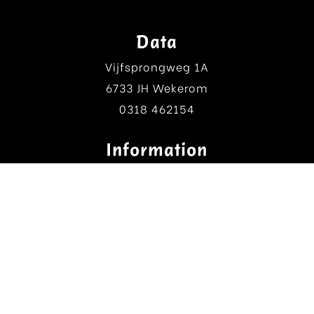
Data
Vijfsprongweg 1A
6733 JH Wekerom
0318 462154
Information
A.V. House of Kata
A.V. Arropack
Website conditions
Privacy statement
Cookie statement
Social media