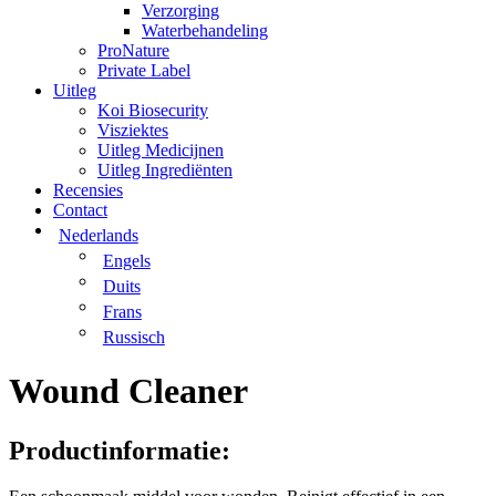
Verzorging
Waterbehandeling
ProNature
Private Label
Uitleg
Koi Biosecurity
Visziektes
Uitleg Medicijnen
Uitleg Ingrediënten
Recensies
Contact
Nederlands
Engels
Duits
Frans
Russisch
Wound Cleaner
Productinformatie: